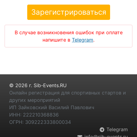
В случае возникновения ошибок при оплате
напишите в
Telegram
.
© 2026 г. Sib-Events.RU
Онлайн регистрация для спортивных стартов и
других мероприятий
ИП Зайковский Василий Павлович
ИНН: 222210368836
ОГРН: 309222333800034
Telegram
info@sib-events.ru