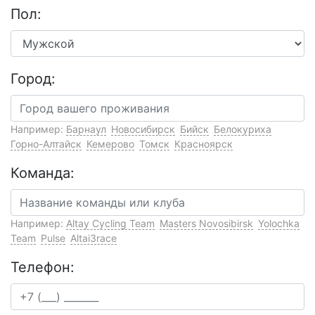
Пол:
Город:
Например:
Барнаул
Новосибирск
Бийск
Белокуриха
Горно-Алтайск
Кемерово
Томск
Красноярск
Команда:
Например:
Altay Cycling Team
Masters Novosibirsk
Yolochka
Team
Pulse
Altai3race
Телефон: