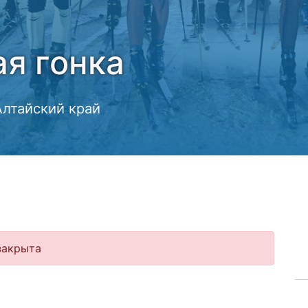
я гонка
лтайский край
закрыта