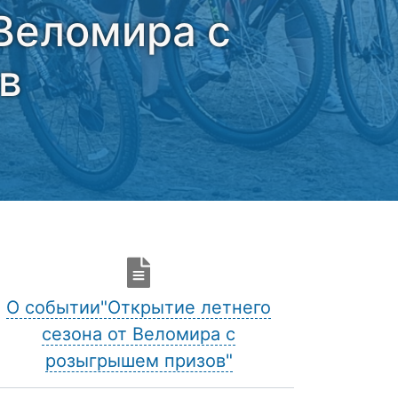
 Веломира с
в
О событии"Открытие летнего
сезона от Веломира с
розыгрышем призов"