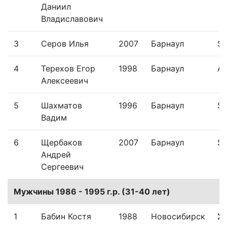
Даниил
Владиславович
3
Серов Илья
2007
Барнаул
Sk
4
Терехов Егор
1998
Барнаул
Al
Алексеевич
5
Шахматов
1996
Барнаул
Sk
Вадим
6
Щербаков
2007
Барнаул
Sk
Андрей
Сергеевич
Мужчины 1986 - 1995 г.р. (31-40 лет)
1
Бабин Костя
1988
Новосибирск
Σ