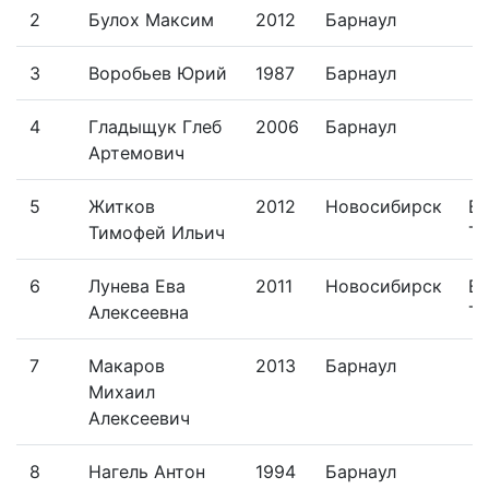
2
Булох Максим
2012
Барнаул
3
Воробьев Юрий
1987
Барнаул
4
Гладыщук Глеб
2006
Барнаул
Артемович
5
Житков
2012
Новосибирск
В
Тимофей Ильич
Тр
6
Лунева Ева
2011
Новосибирск
В
Алексеевна
Тр
7
Макаров
2013
Барнаул
Михаил
Алексеевич
8
Нагель Антон
1994
Барнаул