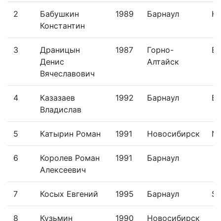
2
Бабушкин
1989
Барнаул
Ка
Константин
3
Драницын
1987
Горно-
Ba
Денис
Алтайск
Вячеславович
4
Казазаев
1992
Барнаул
Бу
Владислав
5
Катырин Роман
1991
Новосибирск
N-
6
Королев Роман
1991
Барнаул
Алексеевич
7
Косых Евгений
1995
Барнаул
Sk
8
Кузьмин
1990
Новосибирск