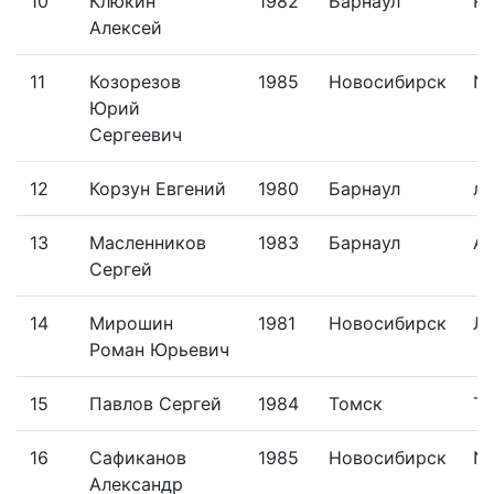
10
Клюкин
1982
Барнаул
Re
Алексей
11
Козорезов
1985
Новосибирск
N-
Юрий
Сергеевич
12
Корзун Евгений
1980
Барнаул
ли
13
Масленников
1983
Барнаул
Al
Сергей
14
Мирошин
1981
Новосибирск
Л
Роман Юрьевич
15
Павлов Сергей
1984
Томск
Тр
16
Сафиканов
1985
Новосибирск
N-
Александр