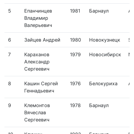
5
Епанчинцев
1981
Барнаул
Al
Владимир
Валерьевич
6
Зайцев Андрей
1980
Новокузнецк
Si
7
Караханов
1979
Новосибирск
Ma
Александр
Сергеевич
8
Кашин Сергей
1976
Белокуриха
Al
Геннадьевич
9
Клемонтов
1978
Барнаул
Вячеслав
Сергеевич