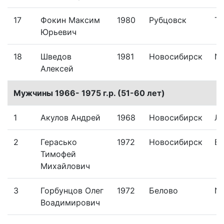
17
Фокин Максим
1980
Рубцовск
Te
Юрьевич
18
Шведов
1981
Новосибирск
N-
Алексей
Мужчины 1966- 1975 г.р. (51-60 лет)
1
Акулов Андрей
1968
Новосибирск
Л
2
Герасько
1972
Новосибирск
Б
Тимофей
Михайлович
3
Горбунцов Олег
1972
Белово
N-
Воадимирович