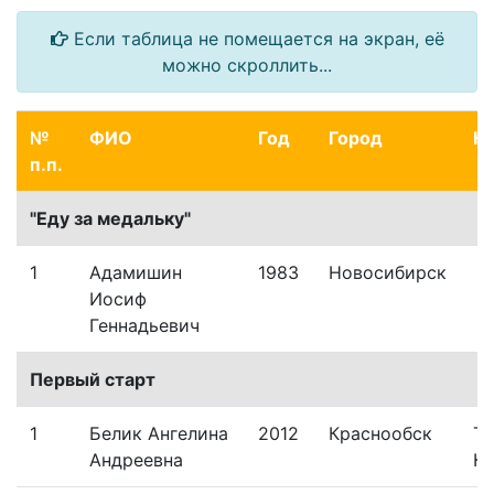
Если таблица не помещается на экран, её
можно скроллить...
№
ФИО
Год
Город
К
п.п.
"Еду за медальку"
1
Адамишин
1983
Новосибирск
Иосиф
Геннадьевич
Первый старт
1
Белик Ангелина
2012
Краснообск
Тр
Андреевна
Кр