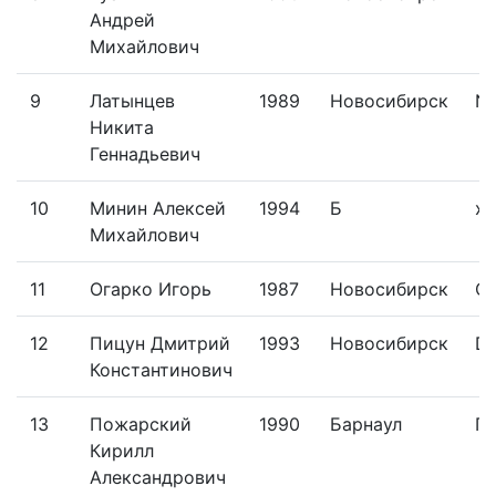
Андрей
Михайлович
9
Латынцев
1989
Новосибирск
N-
Никита
Геннадьевич
10
Минин Алексей
1994
Б
xc
Михайлович
11
Огарко Игорь
1987
Новосибирск
O
12
Пицун Дмитрий
1993
Новосибирск
D
Константинович
13
Пожарский
1990
Барнаул
Г
Кирилл
Александрович