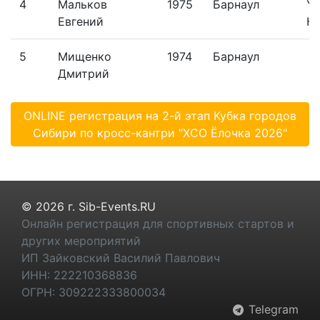
4
Мальков
1975
Барнаул
Yo
Евгений
Ка
5
Мищенко
1974
Барнаул
Дмитрий
ONLINE регистрация на 2-й этап Кубка городов
Сибири по кросс-кантри "XCO Ёлочка 2026"
© 2026 г. Sib-Events.RU
Онлайн регистрация для спортивных стартов и
других мероприятий
ИП Зайковский Василий Павлович
ИНН: 222210368836
ОГРН: 309222333800034
Telegram