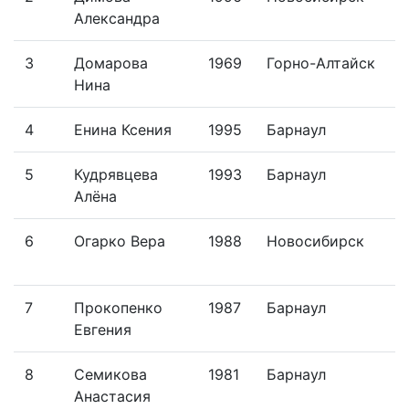
Александра
Т
3
Домарова
1969
Горно-Алтайск
b
Нина
4
Енина Ксения
1995
Барнаул
5
Кудрявцева
1993
Барнаул
Y
Алёна
T
6
Огарко Вера
1988
Новосибирск
M
N
7
Прокопенко
1987
Барнаул
Y
Евгения
T
8
Семикова
1981
Барнаул
Y
Анастасия
T