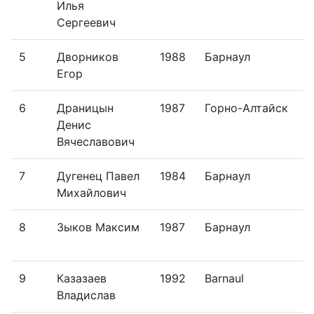
Илья
Сергеевич
5
Дворников
1988
Барнаул
Р
Егор
6
Драницын
1987
Горно-Алтайск
B
Денис
Вячеславович
7
Дугенец Павел
1984
Барнаул
Y
Михайлович
T
8
Зыков Максим
1987
Барнаул
Y
T
9
Казазаев
1992
Barnaul
Владислав