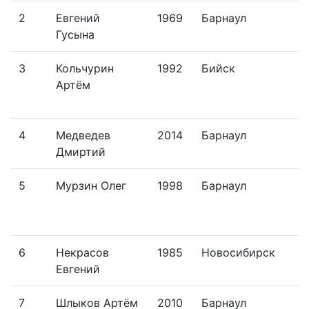
2
Евгений
1969
Барнаул
Гусына
3
Кольчурин
1992
Бийск
B
Артём
Z
T
4
Медведев
2014
Барнаул
Дмиртий
5
Мурзин Олег
1998
Барнаул
F
C
T
6
Некрасов
1985
Новосибирск
Евгений
7
Шлыков Артём
2010
Барнаул