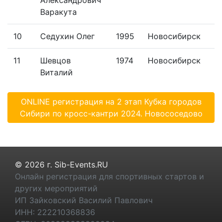
Варакута
10
Седухин Олег
1995
Новосибирск
11
Шевцов
1974
Новосибирск
Виталий
ONLINE регистрация на 2 этап Кубка городов
Сибири по кросс-кантри 2024. Новососедово
© 2026 г. Sib-Events.RU
Онлайн регистрация для спортивных стартов и
других мероприятий
ИП Зайковский Василий Павлович
ИНН: 222210368836