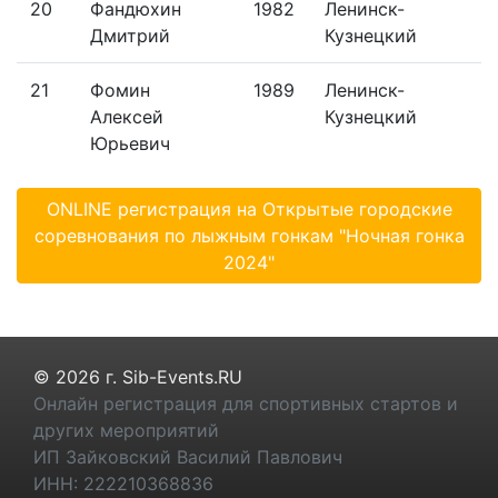
20
Фандюхин
1982
Ленинск-
Дмитрий
Кузнецкий
21
Фомин
1989
Ленинск-
Алексей
Кузнецкий
Юрьевич
ONLINE регистрация на Открытые городские
соревнования по лыжным гонкам "Ночная гонка
2024"
© 2026 г. Sib-Events.RU
Онлайн регистрация для спортивных стартов и
других мероприятий
ИП Зайковский Василий Павлович
ИНН: 222210368836