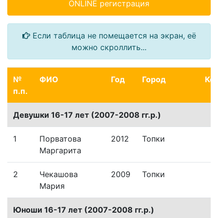
ONLINE регистрация
Если таблица не помещается на экран, её
можно скроллить...
№
ФИО
Год
Город
Ко
п.п.
Девушки 16-17 лет (2007-2008 гг.р.)
1
Порватова
2012
Топки
Маргарита
2
Чекашова
2009
Топки
Мария
Юноши 16-17 лет (2007-2008 гг.р.)